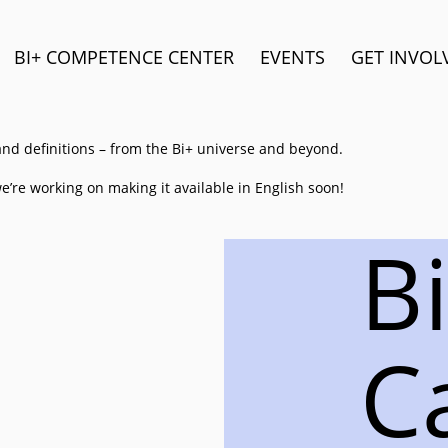
BI+ COMPETENCE CENTER
EVENTS
GET INVOL
and definitions – from the Bi+ universe and beyond.
e’re working on making it available in English soon!
B
C