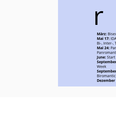
r
März:
Bise
Mai 17:
IDA
Bi-, Inter-
Mai 24:
Pan
Panromantic
June:
Start
September 
Week
September
Biromantic 
Dezember 