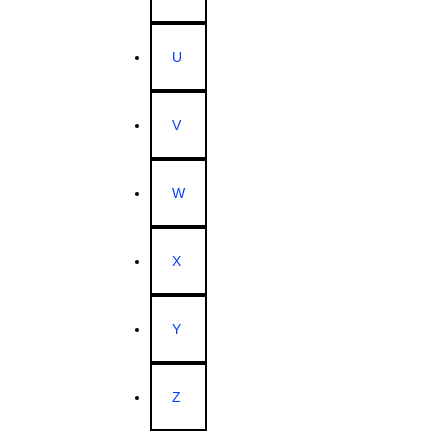
U
V
W
X
Y
Z