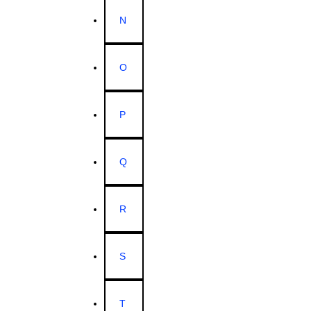
N
O
P
Q
R
S
T