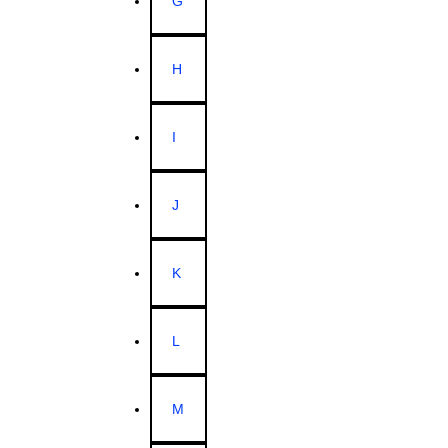
G
H
I
J
K
L
M