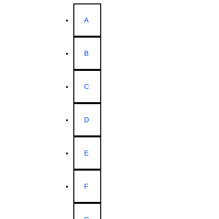
A
B
C
D
E
F