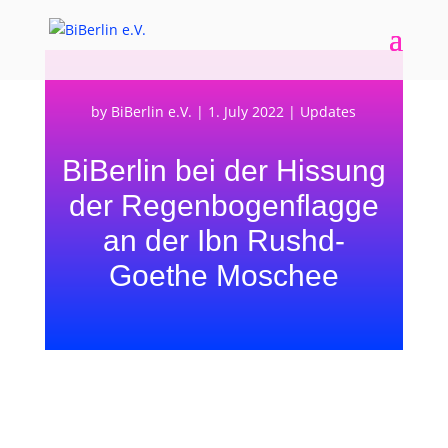
by
BiBerlin e.V.
|
1. July 2022
|
Updates
BiBerlin bei der Hissung
der Regenbogenflagge
an der Ibn Rushd-
Goethe Moschee