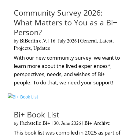
Community Survey 2026:
What Matters to You as a Bi+
Person?
BiBerlin e.V.
General
Latest
by
|
16. July 2026
|
,
,
Projects
Updates
,
With our new community survey, we want to
learn more about the lived experiences*,
perspectives, needs, and wishes of Bi+
people. To do that, we need your support!
Bi+ Book List
Fachstelle Bi+
Bi+ Archive
by
|
30. June 2026
|
This book list was compiled in 2025 as part of