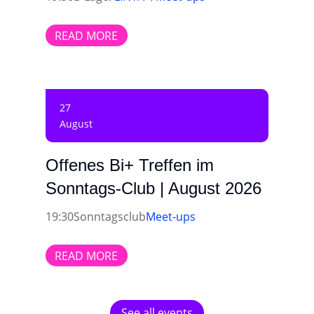
READ MORE
27
August
Offenes Bi+ Treffen im
Sonntags-Club | August 2026
19:30
Sonntagsclub
Meet-ups
READ MORE
See all events