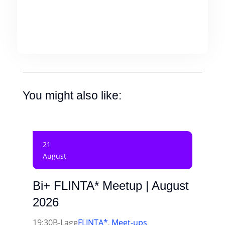
You might also like:
21
August
Bi+ FLINTA* Meetup | August
2026
19:30
B-Lage
FLINTA*
Meet-ups
,