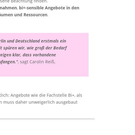
ssene Beachtung finden.
aßnahmen
,
bi+-sensible Angebote in den
Räumen und Ressourcen
.
rlin und Deutschland erstmals ein
it spüren wir, wie groß der Bedarf
zeigen klar, dass vorhandene
ufangen.“
, sagt Carolin Reiß,
lich: Angebote wie die Fachstelle Bi+, als
hen muss daher unweigerlich ausgebaut