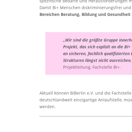
spezifische Bedarfe und Herausforderungen mi
Damit Bi+ Menschen diskriminierungsfrei und
Bereichen Beratung, Bildung und Gesundheit
„Wir sind die größte Gruppe innerh
Projekt, das sich explizit an die B
an sicheren, fachlich qualifiziert
Strukturen längst nicht ausreiche
Projektleitung, Fachstelle Bi+.
Aktuell können BiBerlin e.V. und die Fachstelle
deutschlandweit einzigartige Anlaufstelle, m
werden.