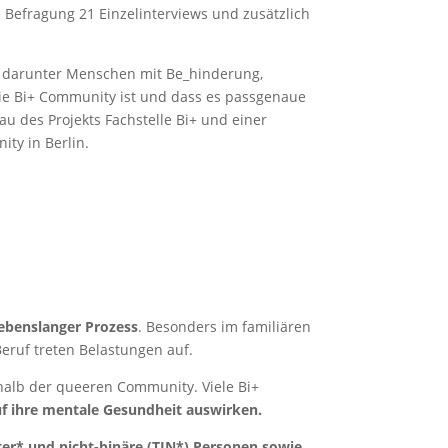
Befragung 21 Einzelinterviews und zusätzlich
– darunter Menschen mit Be_hinderung,
 die Bi+ Community ist und dass es passgenaue
u des Projekts Fachstelle Bi+ und einer
ity in Berlin.
lebenslanger Prozess
. Besonders im familiären
eruf treten Belastungen auf.
rhalb der queeren Community. Viele Bi+
auf ihre mentale Gesundheit auswirken.
nter* und nicht-binäre (TIN*) Personen sowie