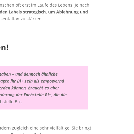
schen oft erst im Laufe des Lebens. Je nach
en Labels strategisch, um Ablehnung und
sentation zu stärken.
en!
 haben – und dennoch ähnliche
ragte ihr Bi+ sein als empowernd
erden können, braucht es aber
rderung der Fachstelle Bi+, die die
hstelle Bi+.
ern zugleich eine sehr vielfältige. Sie bringt