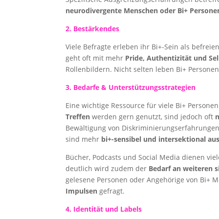
neurodivergente Menschen oder Bi+ Persone
2. Bestärkendes
Viele Befragte erleben ihr Bi+-Sein als befr
geht oft mit mehr
Pride, Authentizität und Se
Rollenbildern. Nicht selten leben Bi+ Persone
3. Bedarfe & Unterstützungsstrategien
Eine wichtige Ressource für viele Bi+ Personen
Treffen
werden gern genutzt, sind jedoch oft
n
Bewältigung von Diskriminierungserfahrungen 
sind mehr
bi+-sensibel und intersektional a
Bücher, Podcasts und Social Media dienen vie
deutlich wird zudem der
Bedarf an weiteren 
gelesene Personen oder Angehörige von Bi+ M
Impulsen
gefragt.
4. Identität und Labels