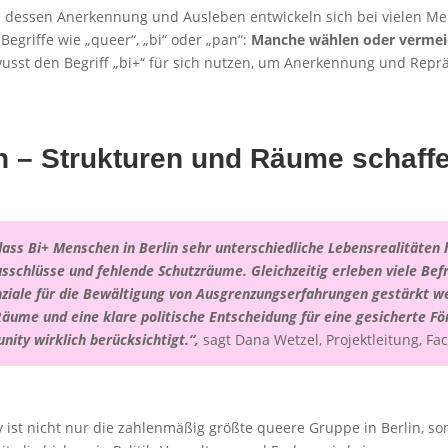
e dessen Anerkennung und Ausleben entwickeln sich bei vielen Men
egriffe wie „queer“, „bi“ oder „pan“:
Manche wählen oder vermeid
sst den Begriff „bi+“ für sich nutzen, um Anerkennung und Reprä
en – Strukturen und Räume schaff
 dass Bi+ Menschen in Berlin sehr unterschiedliche Lebensrealitäten
usschlüsse und fehlende Schutzräume. Gleichzeitig erleben viele Bef
nziale für die Bewältigung von Ausgrenzungserfahrungen gestärkt w
e Räume und
eine klare politische Entscheidung für eine gesicherte Fö
ity wirklich berücksichtigt.
“,
sagt Dana Wetzel, Projektleitung, Fac
ist nicht nur die zahlenmäßig größte queere Gruppe in Berlin, sond