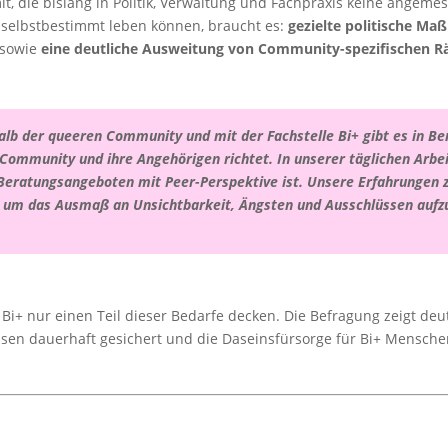
t, die bislang in Politik, Verwaltung und Fachpraxis keine angeme
 selbstbestimmt leben können, braucht es:
gezielte politische M
sowie
eine deutliche Ausweitung von Community-spezifischen 
alb der queeren Community und mit der Fachstelle Bi+ gibt es in Be
i+ Community und ihre Angehörigen richtet. In unserer täglichen Arbe
en Beratungsangeboten mit Peer-Perspektive ist. Unsere Erfahrungen 
n, um das Ausmaß an Unsichtbarkeit, Ängsten und Ausschlüssen aufz
 Bi+ nur einen Teil dieser Bedarfe decken. Die Befragung zeigt deut
üssen dauerhaft gesichert und die Daseinsfürsorge für Bi+ Mensc