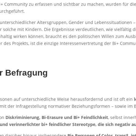
+ Community zu erfassen und sichtbar zu machen, wurden für die 
urchgeführt.
unterschiedlicher Altersgruppen, Gender und Lebenssituationen 
 solche mit Kindern. Die Ergebnisse verdeutlichen, wie vielfältig
altig wirken können, braucht es den politischen Willen zum Ausba
ger des Projekts, ist die einzige Interessenvertretung der Bi+ Commun
er Befragung
Personen auf unterschiedliche Weise herausfordernd und ist oft ein
mit der Infragestellung normativer Beziehungsformen – sowie im B
von
Diskriminierung, Bi-Erasure und Bi+ Feindlichkeit
, selbst inne
und verinnerlichter bi+ feindlicher Stereotype, die sich negativ 
fen darüber hinaus insbesondere
Bi+ Personen of Color, trans*, i