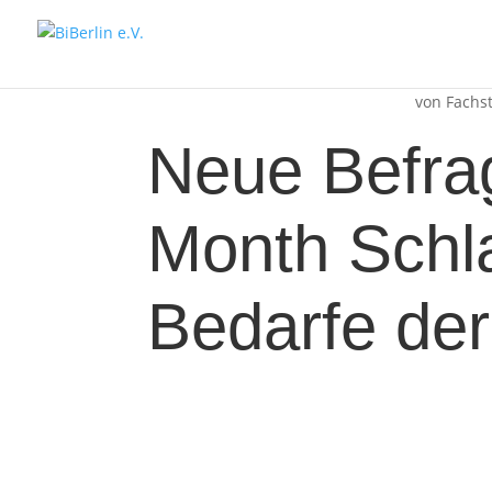
von
Fachst
Neue Befragu
Month Schla
Bedarfe de