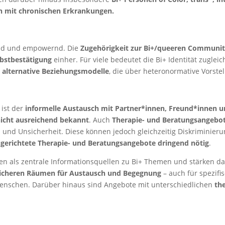
n mit chronischen Erkrankungen.
eiend und empowernd. Die
Zugehörigkeit zur Bi+/queeren Communi
lbstbestätigung
einher. Für viele bedeutet die Bi+ Identität zugl
n
alternative Beziehungsmodelle
, die über heteronormative Vorst
 ist der
informelle Austausch mit Partner*innen, Freund*innen 
icht ausreichend bekannt
. Auch
Therapie- und Beratungsangebo
und Unsicherheit. Diese können jedoch gleichzeitig Diskriminier
usgerichtete Therapie- und Beratungsangebote dringend nötig
.
len als zentrale Informationsquellen zu Bi+ Themen und stärken d
sicheren Räumen für Austausch und Begegnung
– auch für spezifi
enschen. Darüber hinaus sind Angebote mit unterschiedlichen
th