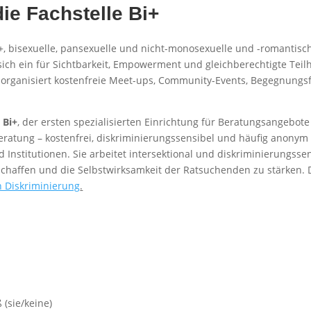
die Fachstelle Bi+
 bi+, bisexuelle, pansexuelle und nicht-monosexuelle und -romantisc
 sich ein für Sichtbarkeit, Empowerment und gleichberechtigte Tei
Er organisiert kostenfreie Meet-ups, Community-Events, Begegnun
 Bi+
, der ersten spezialisierten Einrichtung für Beratungsangebot
le Beratung – kostenfrei, diskriminierungssensibel und häufig ano
d Institutionen. Sie arbeitet intersektional und diskriminierungssen
chaffen und die Selbstwirksamkeit der Ratsuchenden zu stärken. Da
n Diskriminierung
.
 (sie/keine)