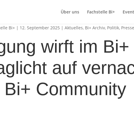
Über uns
Fachstelle Bi+
Even
elle Bi+
|
12. September 2025
|
Aktuelles
,
Bi+ Archiv
,
Politik
,
Presse
ng wirft im Bi+ V
glicht auf vernac
r Bi+ Community